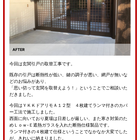
今回は玄関引戸の取替工事です。
既存の引戸は断熱性が低い、鍵の調子が悪い、網戸が無いな
どのお悩みがあり、
「思い切って玄関を取替えよう！」ということでご相談いた
だきました。
今回はＹＫＫドアリモＡ１２型 ４枚建てランマ付きのカバ
ー工法で施工しました。
西面に向いており夏場は日差しが厳しい、また寒さ対策のた
めＬｏｗ-Ｅ遮熱ガラスを入れた断熱仕様製品です。
ランマ付きの４枚建て仕様ということでなかなか大変でした
が、きれいに納まりました。