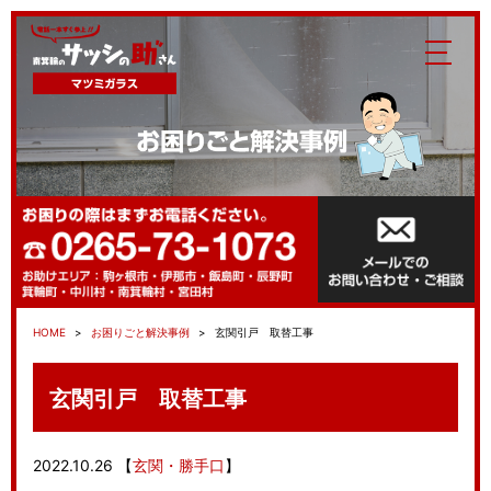
HOME
お困りごと解決事例
玄関引戸 取替工事
玄関引戸 取替工事
2022.10.26
【
玄関・勝手口
】