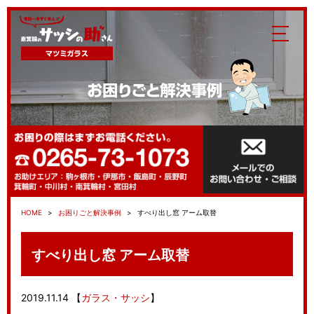
HOME
お困りごと解決事例
すべり出し窓 アーム取替
すべり出し窓 アーム取替
2019.11.14
【
ガラス・サッシ
】